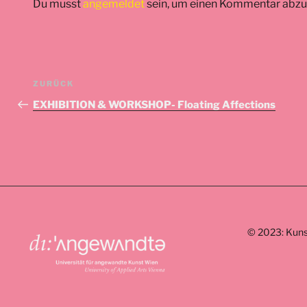
Du musst
angemeldet
sein, um einen Kommentar abz
Beitrags-
Vorheriger
ZURÜCK
Navigation
Beitrag
EXHIBITION & WORKSHOP- Floating Affections
© 2023: Kuns