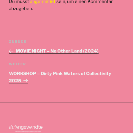
Du musst
angemeldet
sein, um einen Kommentar
abzugeben.
Beitrags-
Vorheriger
ZURÜCK
Navigation
Beitrag
MOVIE NIGHT – No Other Land (2024)
Nächster
WEITER
Beitrag
WORKSHOP – Dirty Pink Waters of Collectivity
2025